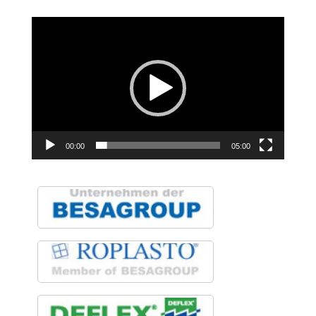
Pregledač
video
zapisa
00:00
05:00