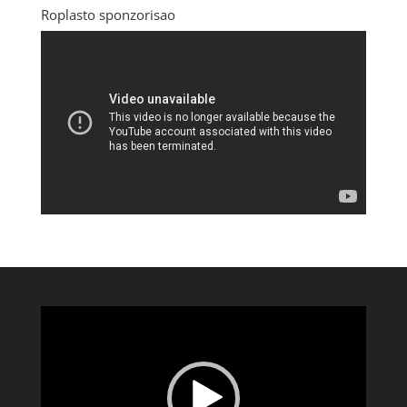
Roplasto sponzorisao
Pregledač
video
zapisa