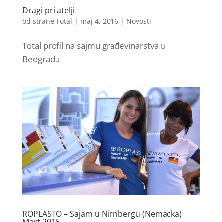
Dragi prijatelji
od strane
Total
|
maj 4, 2016
|
Novosti
Total profil na sajmu građevinarstva u
Beogradu
ROPLASTO – Sajam u Nirnbergu (Nemacka)
Mart 2016