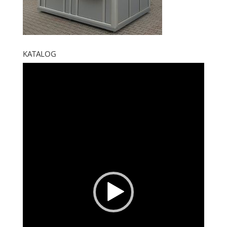
KATALOG
Pregledač
video
zapisa