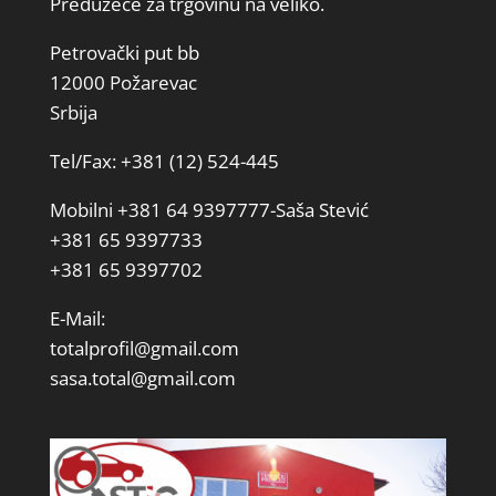
Preduzeće za trgovinu na veliko.
Petrovački put bb
12000 Požarevac
Srbija
Tel/Fax: +381 (12) 524-445
Mobilni +381 64 9397777-Saša Stević
+381 65 9397733
+381 65 9397702
E-Mail:
totalprofil@gmail.com
sasa.total@gmail.com